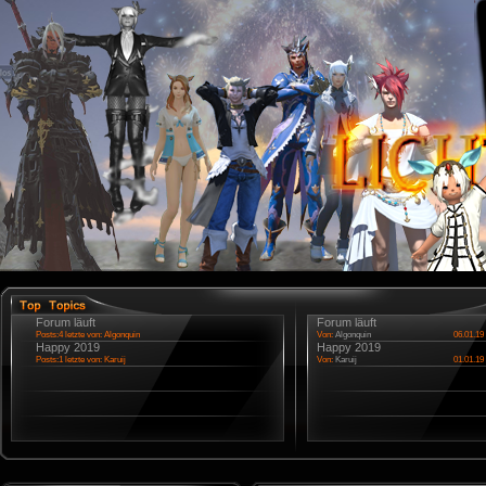
Forum läuft
Forum läuft
Posts:4 letzte von: Algonquin
Von:
Algonquin
06.01.19 
Happy 2019
Happy 2019
Posts:1 letzte von: Karuij
Von:
Karuij
01.01.19 