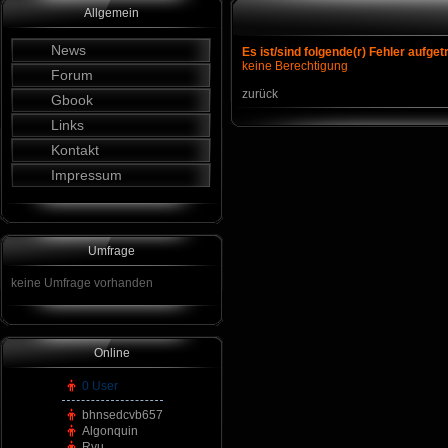
Allgemein
News
Es ist/sind folgende(r) Fehler aufget
keine Berechtigung
Forum
zurück
Gbook
Links
Kontakt
Impressum
Umfrage
keine Umfrage vorhanden
Online
0 User
bhnsedcvb657
Algonquin
Ryu