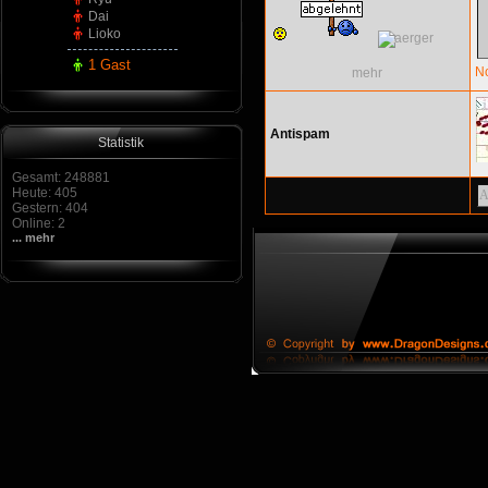
Dai
Lioko
1 Gast
N
mehr
Antispam
Statistik
Gesamt: 248881
Heute: 405
Gestern: 404
Online: 2
... mehr