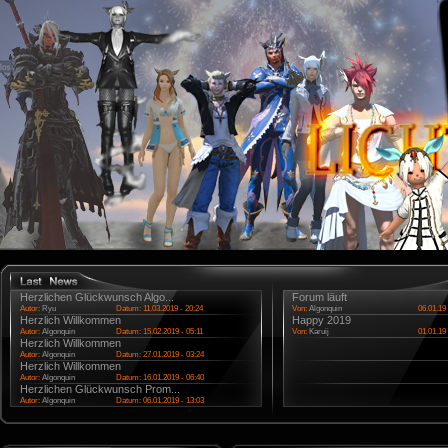
Herzlichen Glückwunsch Algo...
Forum läuft
Autor:
Ryu
Datum: 11.03.2019 - 20:24
Von:
Algonquin
06.01.19 
Herzlich Willkommen
Happy 2019
Autor:
Algonquin
Datum: 15.02.2019 - 05:11
Von:
Karuij
01.01.19 
Herzlich Willkommen
Autor:
Algonquin
Datum: 27.01.2019 - 03:24
Herzlich Willkommen
Autor:
Algonquin
Datum: 16.01.2019 - 06:40
Herzlichen Glückwunsch Prom...
Autor:
Algonquin
Datum: 06.01.2019 - 13:03