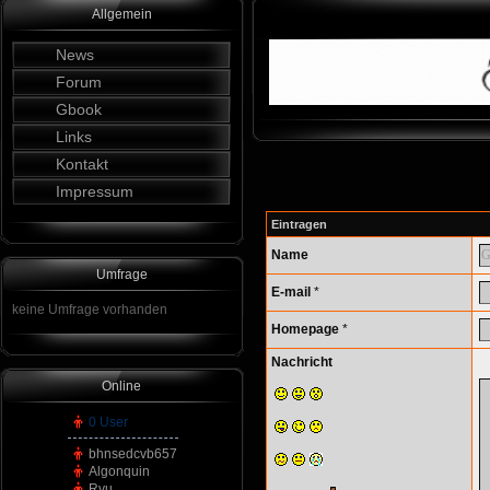
Allgemein
News
Forum
Gbook
Links
Kontakt
Impressum
Eintragen
Name
Umfrage
E-mail
*
keine Umfrage vorhanden
Homepage
*
Nachricht
Online
0 User
bhnsedcvb657
Algonquin
Ryu