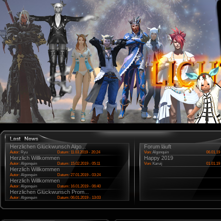
Herzlichen Glückwunsch Algo...
Forum läuft
Autor:
Ryu
Datum: 11.03.2019 - 20:24
Von:
Algonquin
06.01.19 
Herzlich Willkommen
Happy 2019
Autor:
Algonquin
Datum: 15.02.2019 - 05:11
Von:
Karuij
01.01.19 
Herzlich Willkommen
Autor:
Algonquin
Datum: 27.01.2019 - 03:24
Herzlich Willkommen
Autor:
Algonquin
Datum: 16.01.2019 - 06:40
Herzlichen Glückwunsch Prom...
Autor:
Algonquin
Datum: 06.01.2019 - 13:03