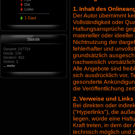
Dai
1. Inhalt des Onlinea
Lioko
Der Autor übernimmt kein
1 Gast
Vollständigkeit oder Qua
Haftungsansprüche geg
materieller oder ideelle
Statistik
Nichtnutzung der darge
fehlerhafter und unvoll
Gesamt: 247754
Heute: 156
grundsätzlich ausgeschl
Gestern: 402
nachweislich vorsätzlic
Online: 3
... mehr
Alle Angebote sind freib
sich ausdrücklich vor, 
gesonderte Ankündigung
die Veröffentlichung zei
2. Verweise und Links
Bei direkten oder indir
("Hyperlinks"), die auß
liegen, würde eine Haftu
Kraft treten, in dem der
technisch möglich und 