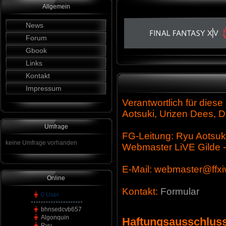
Allgemein
News
Forum
Gbook
Links
Kontakt
Impressum
Verantwortlich für dies
Aotsuki, Urizen Dees, D
Umfrage
FG-Leitung: Ryu Aotsuk
keine Umfrage vorhanden
Webmaster LiVE Gilde 
E-Mail: webmaster@ffxiv
Online
Kontakt:
Formular
0 User
bhnsedcvb657
Algonquin
Haftungsausschlus
Ryu